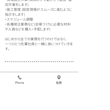
収作業をします)
・施工管理 (設営現場がスムーズに進むように
指示をします)
・スケジュール調整
・各種発注業務など(会場づくりに必要な材料
や人員などを購入・手配します)
はじめから全ての業務を行うわけではなく、
一つひとつ先輩社員と一緒に身につけていきま
す。
​採用についてのQ&A
Phone
住所
​Q.​定休日はいつですか？
​A.土日祝日にイベントが多いので一般的な企
業と違い、定休日がありません。
​Q.​休みはどのように決めていますか？