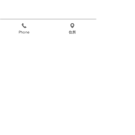
Phone
住所
​ホーム
施工事例
商品紹介
​採用情報
お問い合わせ
株式会社ホクスイ
TEL：076-291-2725
​石川県金沢市高畠3丁目259
グループ企業
株式会社オトムラ
TEL：076-268-3737