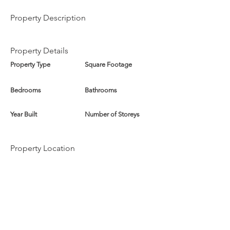
Property Description
Property Details
Property Type
Square Footage
Bedrooms
Bathrooms
Year Built
Number of Storeys
Property Location